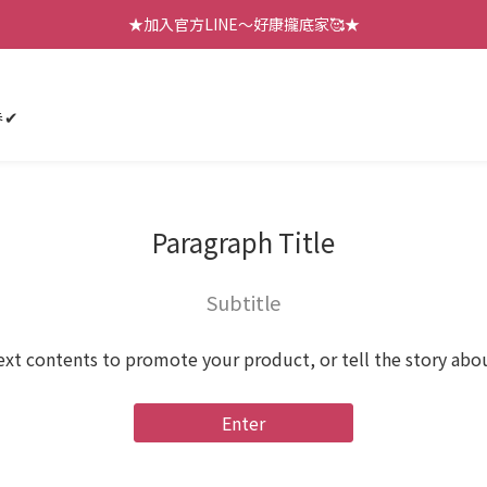
【七月新品】上架了!! 限時折扣優惠😍
★加入官方LINE～好康攏底家🥰★
【七月新品】上架了!! 限時折扣優惠😍
券✔
Paragraph Title
Subtitle
ext contents to promote your product, or tell the story abo
Enter