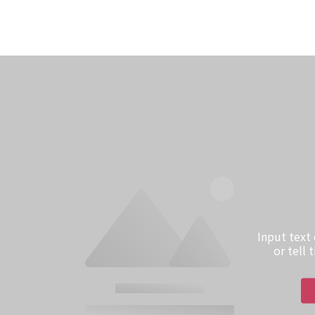
Input text
or tell 