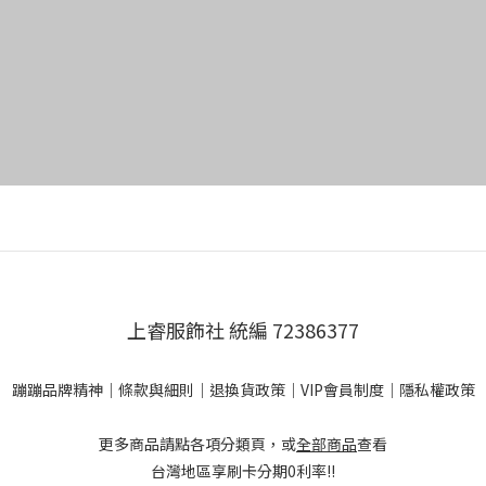
上睿服飾社 統編 72386377
蹦蹦品牌精神
｜
條款與細則
｜
退換貨政策
｜
VIP會員制度
｜
隱私權政策
更多商品請點各項分類頁，或
全部商品
查看
台灣地區享刷卡分期0利率!!