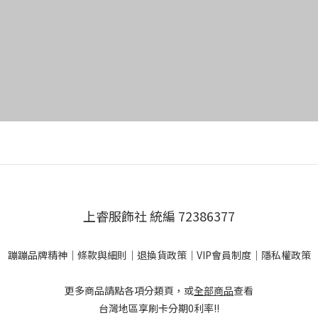
上睿服飾社 統編 72386377
蹦蹦品牌精神
｜
條款與細則
｜
退換貨政策
｜
VIP會員制度
｜
隱私權政策
更多商品請點各項分類頁，或
全部商品
查看
台灣地區享刷卡分期0利率!!