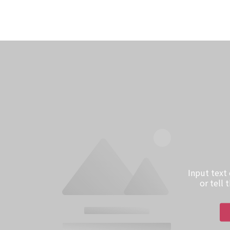
Input text
or tell 