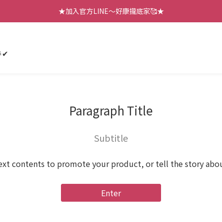
【七月新品】上架了!! 限時折扣優惠😍
★加入官方LINE～好康攏底家🥰★
【七月新品】上架了!! 限時折扣優惠😍
券✔
Paragraph Title
Subtitle
ext contents to promote your product, or tell the story abo
Enter