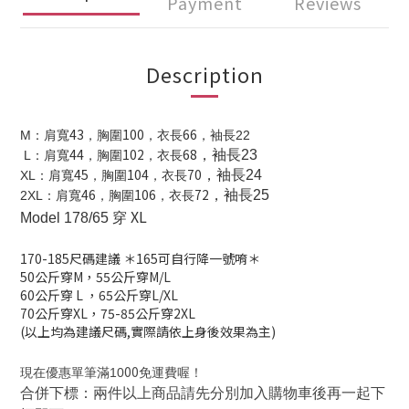
Payment
Reviews
Description
43
100
66
M
：肩寬
，胸圍
，衣長
，袖長22
44
102
68
，袖長23
L
：肩寬
，胸圍
，衣長
45
104
70
，袖長24
XL
：肩寬
，胸圍
，衣長
46
106
72
，袖長25
2XL
：肩寬
，胸圍
，衣長
XL
Model 178/65 穿
170-185
尺碼建議
＊165可自行降一號唷＊
50公斤穿M，
55公斤穿M/L
60公斤穿 L
，
65公斤穿L/XL
70公斤穿XL，
75-85公斤穿2XL
(以上均為建議尺碼,實際請依上身後效果為主)
00
現在優惠單筆滿10
免運費喔！
合併下標：兩件以上商品請先分別加入購物車後再一起下