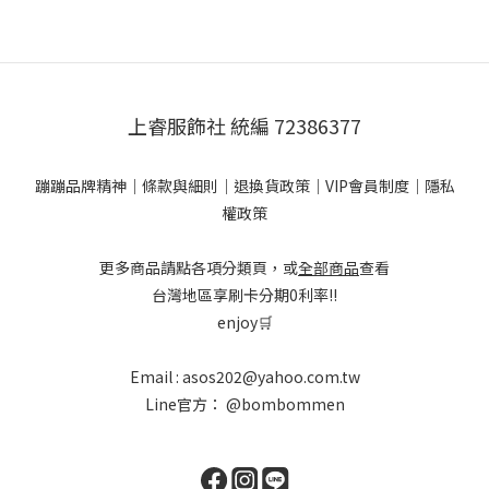
上睿服飾社 統編 72386377
蹦蹦品牌精神
｜
條款與細則
｜
退換貨政策
｜
VIP會員制度
｜
隱私
權政策
更多商品請點各項分類頁，或
全部商品
查看
台灣地區享刷卡分期0利率!!
enjoy🛒
Email : asos202@yahoo.com.tw
Line官方：
@bombommen