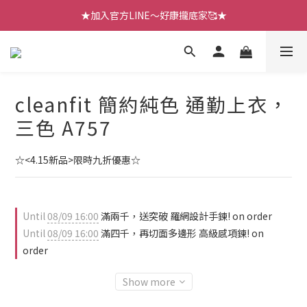
【七月新品】上架了!! 限時折扣優惠😍
★加入官方LINE～好康攏底家🥰★
【七月新品】上架了!! 限時折扣優惠😍
cleanfit 簡約純色 通勤上衣，
三色 A757
☆<4.15新品>限時九折優惠☆
Until
08/09 16:00
滿兩千，送突破 羅網設計手鍊! on order
Until
08/09 16:00
滿四千，再切面多邊形 高級感項鍊! on
order
Show more