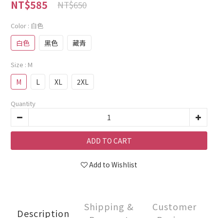
NT$585
NT$650
Color
: 白色
白色
黑色
藏青
Size
: M
M
L
XL
2XL
Quantity
ADD TO CART
Add to Wishlist
Shipping &
Customer
Description