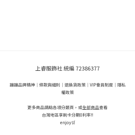
上睿服飾社 統編 72386377
蹦蹦品牌精神
｜
條款與細則
｜
退換貨政策
｜
VIP會員制度
｜
隱私
權政策
更多商品請點各項分類頁，或
全部商品
查看
台灣地區享刷卡分期0利率!!
enjoy🛒