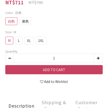
NT$711
NT$790
Color
: 白色
白色
黑色
Size
: M
M
L
XL
2XL
Quantity
ADD TO CART
Add to Wishlist
Shipping &
Customer
Description