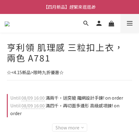
【七月新品】上架了!! 限時折扣優惠😍
【四月新品】趕緊來逛逛🎁
★加入官方LINE～好康攏底家🥰★
【七月新品】上架了!! 限時折扣優惠😍
亨利領 肌理感 三粒扣上衣，
兩色 A781
☆<4.15新品>限時九折優惠☆
Until
08/09 16:00
滿兩千，送突破 羅網設計手鍊! on order
Until
08/09 16:00
滿四千，再切面多邊形 高級感項鍊! on
order
Show more