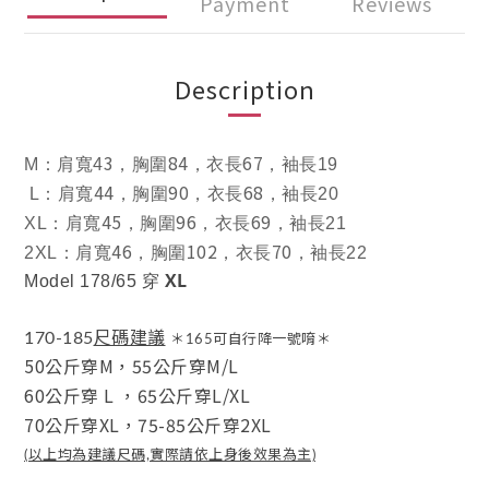
Payment
Reviews
Description
3
84
67
M
：肩寬4
，胸圍
，衣長
，袖長19
44
90
68
L
：肩寬
，胸圍
，衣長
，袖長20
45
96
69
XL
：肩寬
，胸圍
，衣長
，袖長21
46
102
70
2XL
：肩寬
，胸圍
，衣長
，袖長22
XL
Model 178/65 穿
尺碼建議
170-185
＊165可自行降一號唷＊
50公斤穿M，
55公斤穿M/L
60公斤穿 L
，
65公斤穿L/XL
70公斤穿XL，
75-85公斤穿2XL
(以上均為建議尺碼,實際請依上身後效果為主)