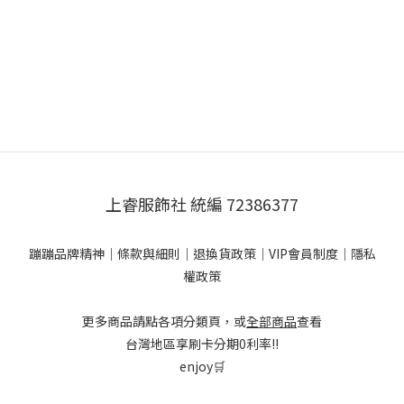
上睿服飾社 統編 72386377
蹦蹦品牌精神
｜
條款與細則
｜
退換貨政策
｜
VIP會員制度
｜
隱私
權政策
更多商品請點各項分類頁，或
全部商品
查看
台灣地區享刷卡分期0利率!!
enjoy🛒