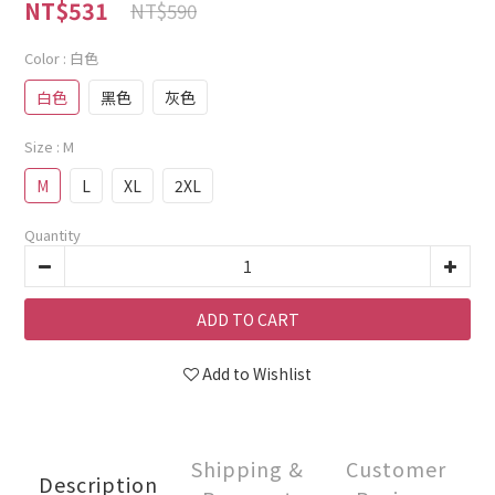
NT$531
NT$590
Color
: 白色
白色
黑色
灰色
Size
: M
M
L
XL
2XL
Quantity
ADD TO CART
Add to Wishlist
Shipping &
Customer
Description