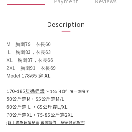
Payment
Reviews
Description
79
60
M
：
胸圍
，衣長
83
63
L
：
胸圍
，衣長
87
66
XL
：
胸圍
，衣長
91
69
2XL
：
胸圍
，衣長
XL
Model 178/65 穿
尺碼建議
170-185
＊165可自行降一號唷＊
50公斤穿M，
55公斤穿M/L
60公斤穿 L
，
65公斤穿L/XL
70公斤穿XL，
75-85公斤穿2XL
(以上均為建議尺碼,實際請依上身後效果為主)