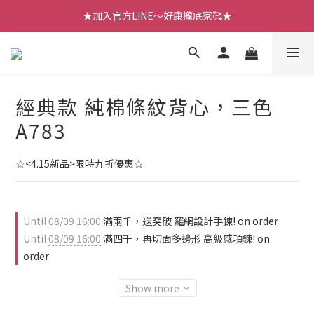
【七月新品】上架了!! 限時折扣優惠😍
★加入官方LINE～好康攏底家🥰★
【七月新品】上架了!! 限時折扣優惠😍
經典款 純棉條紋背心，三色
A783
☆<4.15新品>限時九折優惠☆
Until
08/09 16:00
滿兩千，送突破 羅網設計手鍊! on order
Until
08/09 16:00
滿四千，再切面多邊形 高級感項鍊! on
order
Show more