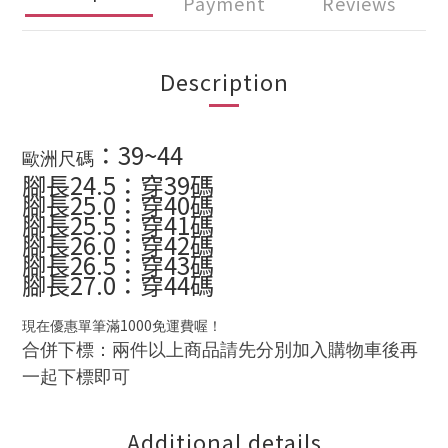
Payment
Reviews
Description
：
39~44
歐洲尺碼
腳長24.5：穿39碼
腳長25.0：穿40碼
腳長25.5：穿41碼
腳長26.0：穿42碼
腳長26.5：穿43碼
腳長27.0：穿44碼
1000
現在優惠單筆滿
免運費喔！
合併下標：兩件以上商品請先分別加入購物車後再
一起下標即可
Additional details