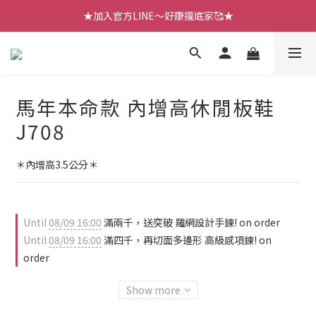
【七月新品】上架了!! 限時折扣優惠😍
★加入官方LINE～好康攏底家🥰★
【七月新品】上架了!! 限時折扣優惠😍
馬年本命款 內增高休閒板鞋
J708
＊內增高3.5公分＊
Until
08/09 16:00
滿兩千，送突破 羅網設計手鍊! on order
Until
08/09 16:00
滿四千，再切面多邊形 高級感項鍊! on
order
Show more