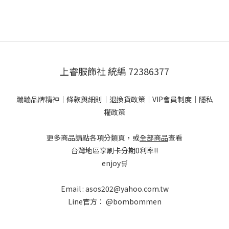
上睿服飾社 統編 72386377
蹦蹦品牌精神
｜
條款與細則
｜
退換貨政策
｜
VIP會員制度
｜
隱私
權政策
更多商品請點各項分類頁，或
全部商品
查看
台灣地區享刷卡分期0利率!!
enjoy🛒
Email : asos202@yahoo.com.tw
Line官方：
@bombommen