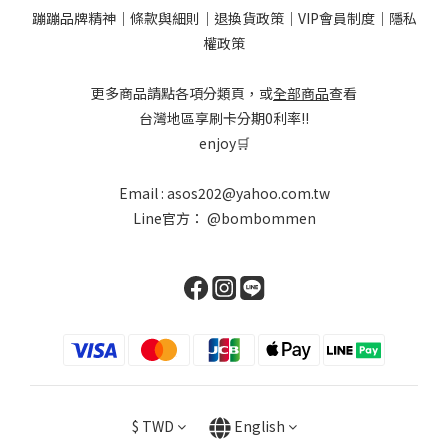
蹦蹦品牌精神
｜
條款與細則
｜
退換貨政策
｜
VIP會員制度
｜
隱私
權政策
更多商品請點各項分類頁，或
全部商品
查看
台灣地區享刷卡分期0利率!!
enjoy🛒
Email : asos202@yahoo.com.tw
Line官方：
@bombommen
$
TWD
English