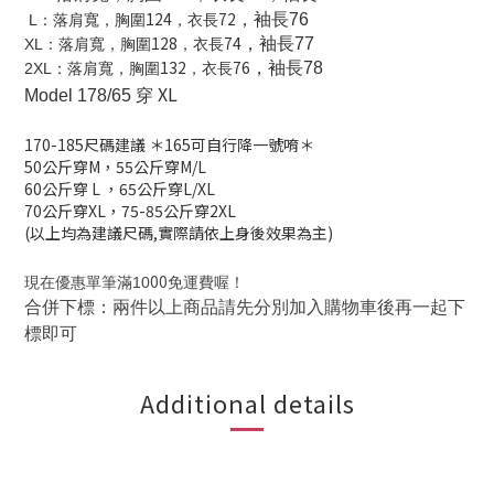
124
72
，袖長76
L
：
落肩寬，胸圍
，衣長
128
74
，袖長77
XL
：
落肩寬，胸圍
，衣長
132
76
，袖長78
2XL
：
落肩寬，胸圍
，衣長
XL
Model 178/65 穿
170-185
尺碼建議
＊165可自行降一號唷＊
50公斤穿M，
55公斤穿M/L
60公斤穿 L
，
65公斤穿L/XL
70公斤穿XL，
75-85公斤穿2XL
(以上均為建議尺碼,實際請依上身後效果為主)
00
現在優惠單筆滿10
免運費喔！
合併下標：兩件以上商品請先分別加入購物車後再一起下
標即可
Additional details