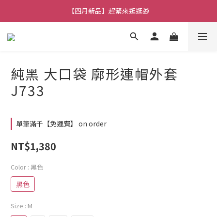
【七月新品】上架了!! 限時折扣優惠😍
【四月新品】趕緊來逛逛🎁
★加入官方LINE～好康攏底家🥰★
【七月新品】上架了!! 限時折扣優惠😍
純黑 大口袋 廓形連帽外套
J733
單筆滿千【免運費】 on order
NT$1,380
Color
: 黑色
黑色
Size
: M