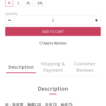
M
L
XL
2XL
Quantity
ADD TO CART
Add to Wishlist
Shipping &
Customer
Description
Payment
Reviews
Description
120
70
M
：落肩寬
，胸圍
，衣長
，袖長75