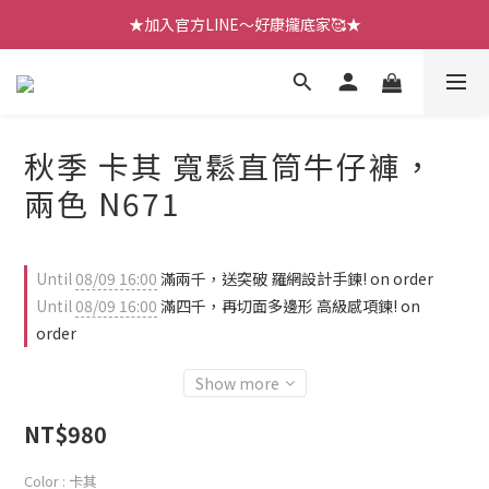
【七月新品】上架了!! 限時折扣優惠😍
★加入官方LINE～好康攏底家🥰★
【七月新品】上架了!! 限時折扣優惠😍
秋季 卡其 寬鬆直筒牛仔褲，
兩色 N671
Until
08/09 16:00
滿兩千，送突破 羅網設計手鍊! on order
Until
08/09 16:00
滿四千，再切面多邊形 高級感項鍊! on
order
Show more
NT$980
Color
: 卡其