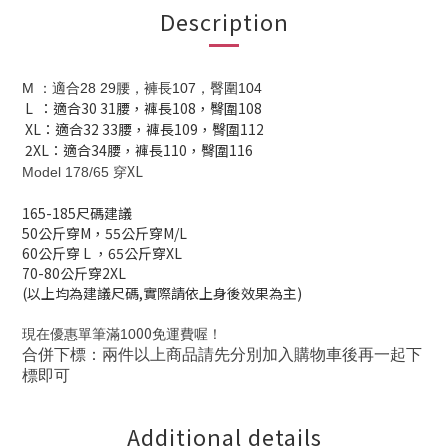
Description
M
：適合28 29腰，
褲長107，臀圍104
L ：適合30 31腰，
褲長108，臀圍108
XL：適合32 33腰，
褲長109，臀圍112
2XL：適合34腰，
褲長110，臀圍116
XL
Model 178/65
穿
165-185
尺碼建議
50公斤穿M，
55公斤穿M/L
60公斤穿 L
，
65公斤穿XL
70-80公斤穿2XL
(以上均為建議尺碼,實際請依上身後效果為主)
00
現在優惠單筆滿10
免運費喔！
合併下標：兩件以上商品請先分別加入購物車後再一起下
標即可
Additional details