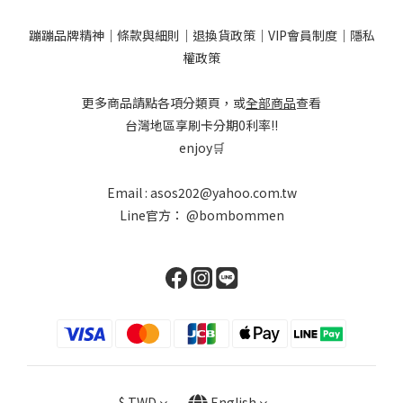
蹦蹦品牌精神
｜
條款與細則
｜
退換貨政策
｜
VIP會員制度
｜
隱私
權政策
更多商品請點各項分類頁，或
全部商品
查看
台灣地區享刷卡分期0利率!!
enjoy🛒
Email : asos202@yahoo.com.tw
Line官方：
@bombommen
$
TWD
English