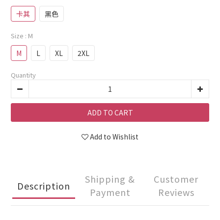
卡其
黑色
Size
: M
M
L
XL
2XL
Quantity
ADD TO CART
Add to Wishlist
Shipping &
Customer
Description
Payment
Reviews