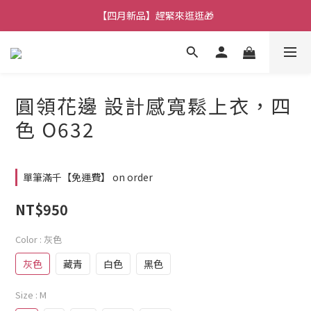
【四月新品】趕緊來逛逛🎁
【七月新品】上架了!! 限時折扣優惠😍
★加入官方LINE～好康攏底家🥰★
【七月新品】上架了!! 限時折扣優惠😍
圓領花邊 設計感寬鬆上衣，四
色 O632
單筆滿千【免運費】 on order
NT$950
Color
: 灰色
灰色
藏青
白色
黑色
Size
: M