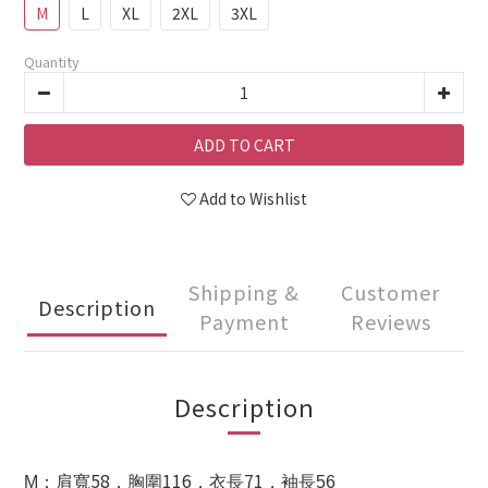
M
L
XL
2XL
3XL
Quantity
ADD TO CART
Add to Wishlist
Shipping &
Customer
Description
Payment
Reviews
Description
58
116
71
M
：肩寬
，胸圍
，衣長
，袖長56