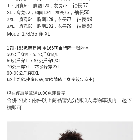
60
120
73
，袖長57
L
：肩寬
，胸圍
，衣長
62
124
75
，袖長58
XL
：肩寬
，胸圍
，衣長
64
128
77
，袖長59
2XL
：肩寬
，胸圍
，衣長
66
132
79
，袖長60
3XL
：肩寬
，胸圍
，衣長
XL
Model 178/65 穿
170-185
尺碼建議
＊165可自行降一號唷＊
50公斤穿M，
55公斤穿M/L
60公斤穿 L
，
65公斤穿L/XL
70公斤穿XL，
75公斤穿2XL
80-90公斤穿3XL
(以上均為建議尺碼,實際請依上身後效果為主)
00
現在優惠單筆滿10
免運費喔！
合併下標：兩件以上商品請先分別加入購物車後再一起下
標即可