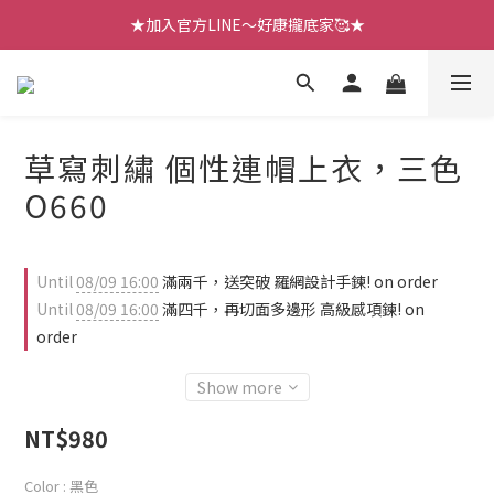
【七月新品】上架了!! 限時折扣優惠😍
★加入官方LINE～好康攏底家🥰★
【七月新品】上架了!! 限時折扣優惠😍
草寫刺繡 個性連帽上衣，三色
O660
Until
08/09 16:00
滿兩千，送突破 羅網設計手鍊! on order
Until
08/09 16:00
滿四千，再切面多邊形 高級感項鍊! on
order
Show more
NT$980
Color
: 黑色