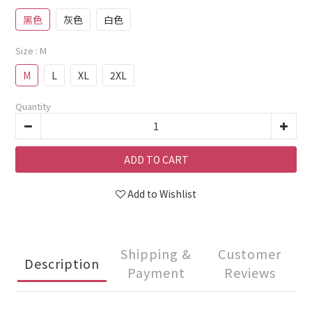
黑色
灰色
白色
Size
: M
M
L
XL
2XL
Quantity
ADD TO CART
Add to Wishlist
Shipping &
Customer
Description
Payment
Reviews