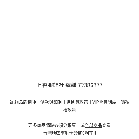
上睿服飾社 統編 72386377
蹦蹦品牌精神
｜
條款與細則
｜
退換貨政策
｜
VIP會員制度
｜
隱私
權政策
更多商品請點各項分類頁，或
全部商品
查看
台灣地區享刷卡分期0利率!!