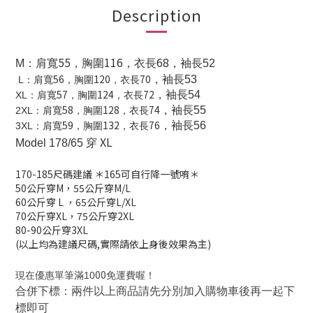
Description
55
116
68
M
：肩寬
，胸圍
，衣長
，袖長52
56
120
70
，袖長53
L
：肩寬
，胸圍
，衣長
57
124
72
，袖長54
XL
：肩寬
，胸圍
，衣長
58
128
74
，袖長55
2XL
：肩寬
，胸圍
，衣長
59
132
76
，袖長56
3XL
：肩寬
，胸圍
，衣長
XL
Model 178/65 穿
170-185
尺碼建議
＊165可自行降一號唷＊
50公斤穿M，
55公斤穿M/L
60公斤穿 L
，
65公斤穿L/XL
70公斤穿XL，
75公斤穿2XL
80-90公斤穿3XL
(以上均為建議尺碼,實際請依上身後效果為主)
00
現在優惠單筆滿10
免運費喔！
合併下標：兩件以上商品請先分別加入購物車後再一起下
標即可