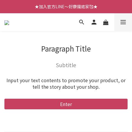
【七月新品】上架了!! 限時折扣優惠😍
★加入官方LINE～好康攏底家🥰★
【七月新品】上架了!! 限時折扣優惠😍
Paragraph Title
Subtitle
Input your text contents to promote your product, or
tell the story about your shop.
Enter