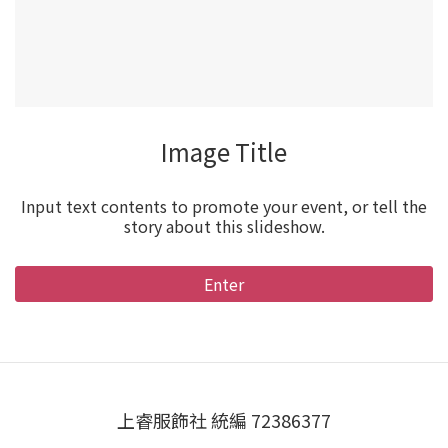
Image Title
Input text contents to promote your event, or tell the
story about this slideshow.
Enter
上睿服飾社 統編 72386377