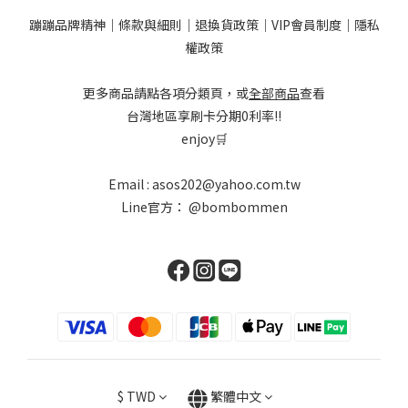
蹦蹦品牌精神
｜
條款與細則
｜
退換貨政策
｜
VIP會員制度
｜
隱私
權政策
更多商品請點各項分類頁，或
全部商品
查看
台灣地區享刷卡分期0利率!!
enjoy🛒
Email : asos202@yahoo.com.tw
Line官方：
@bombommen
$
TWD
繁體中文