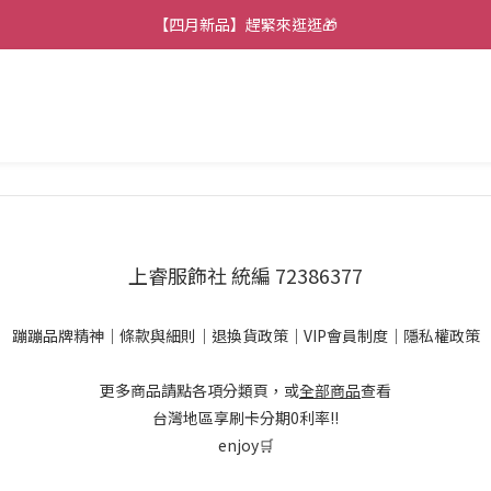
【七月新品】上架了!! 限時折扣優惠😍
【四月新品】趕緊來逛逛🎁
★加入官方LINE～好康攏底家🥰★
【七月新品】上架了!! 限時折扣優惠😍
上睿服飾社 統編 72386377
蹦蹦品牌精神
｜
條款與細則
｜
退換貨政策
｜
VIP會員制度
｜
隱私權政策
更多商品請點各項分類頁，或
全部商品
查看
台灣地區享刷卡分期0利率!!
enjoy🛒