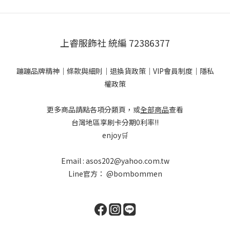
上睿服飾社 統編 72386377
蹦蹦品牌精神
｜
條款與細則
｜
退換貨政策
｜
VIP會員制度
｜
隱私
權政策
更多商品請點各項分類頁，或
全部商品
查看
台灣地區享刷卡分期0利率!!
enjoy🛒
Email : asos202@yahoo.com.tw
Line官方：
@bombommen