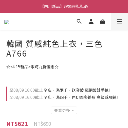
【七月新品】上架了!! 限時折扣優惠😍
【四月新品】趕緊來逛逛🎁
★加入官方LINE～好康攏底家🥰★
【七月新品】上架了!! 限時折扣優惠😍
韓國 質感純色上衣，三色
A766
☆<4.15新品>限時九折優惠☆
至
08/09 16:00
截止
全店，滿兩千，送突破 羅網設計手鍊!
至
08/09 16:00
截止
全店，滿四千，再切面多邊形 高級感項鍊!
查看更多
NT$621
NT$690