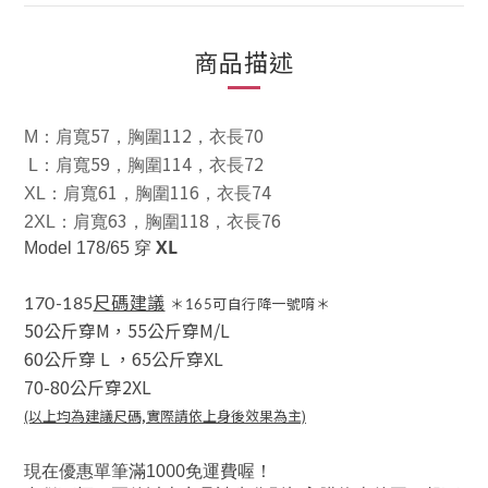
商品描述
57
112
70
M
：肩寬
，胸圍
，衣長
59
114
72
L
：肩寬
，胸圍
，衣長
61
116
74
XL
：肩寬
，胸圍
，衣長
63
118
76
2XL
：肩寬
，胸圍
，衣長
XL
Model 178/65 穿
尺碼建議
170-185
＊165可自行降一號唷＊
50公斤穿M，
55公斤穿M/L
60公斤穿 L
，
65公斤穿XL
70-80公斤穿2XL
(以上均為建議尺碼,實際請依上身後效果為主)
00
現在優惠單筆滿10
免運費喔！