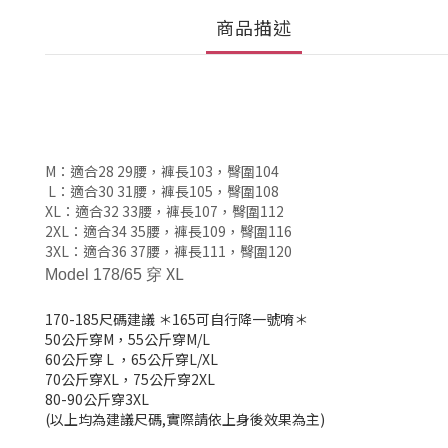
商品描述
M：適合28 29腰
，
褲長103
，
臀圍104
L：適合30 31腰
，
褲長105
，
臀圍108
XL：適合32 33腰
，
褲長107
，
臀圍112
2XL：適合34 35腰
，
褲長109
，
臀圍116
3XL：適合36 37腰
，
褲長111
，
臀圍120
XL
Model 178/65 穿
170-185
尺碼建議
＊165可自行降一號唷＊
50公斤穿M，
55公斤穿M/L
60公斤穿 L
，
65公斤穿L/XL
70公斤穿XL，
75公斤穿2XL
80-90公斤穿3XL
(以上均為建議尺碼,實際請依上身後效果為主)