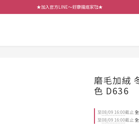
【七月新品】上架了!! 限時折扣優惠😍
★加入官方LINE～好康攏底家🥰★
【七月新品】上架了!! 限時折扣優惠😍
磨毛加絨 
色 D636
至
08/09 16:00
截止
全
至
08/09 16:00
截止
全