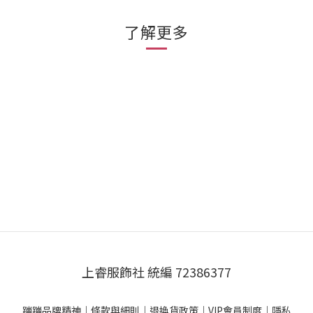
了解更多
上睿服飾社 統編 72386377
蹦蹦品牌精神
｜
條款與細則
｜
退換貨政策
｜
VIP會員制度
｜
隱私