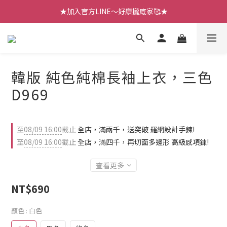
【七月新品】上架了!! 限時折扣優惠😍
★加入官方LINE～好康攏底家🥰★
【七月新品】上架了!! 限時折扣優惠😍
韓版 純色純棉長袖上衣，三色
D969
至
08/09 16:00
截止
全店，滿兩千，送突破 羅網設計手鍊!
至
08/09 16:00
截止
全店，滿四千，再切面多邊形 高級感項鍊!
查看更多
NT$690
顏色
: 白色