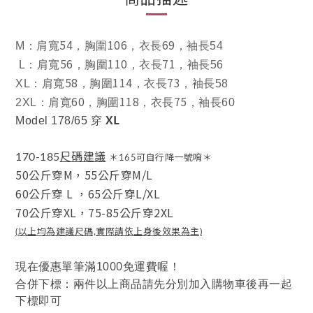
54
106
69
M
：肩寬
，胸圍
，衣長
，袖長54
56
110
71
L
：肩寬
，胸圍
，衣長
，袖長56
58
114
73
XL
：肩寬
，胸圍
，衣長
，袖長58
60
118
75
2XL
：肩寬
，胸圍
，衣長
，袖長60
XL
Model 178/65 穿
尺碼建議
170-185
＊165可自行降一號唷＊
50公斤穿M，
55公斤穿M/L
60公斤穿 L
，
65公斤穿L/XL
70公斤穿XL，
75-85公斤穿2XL
(以上均為建議尺碼,實際請依上身後效果為主)
00
現在優惠單筆滿10
免運費喔！
合併下標：兩件以上商品請先分別加入購物車後再一起
下標即可