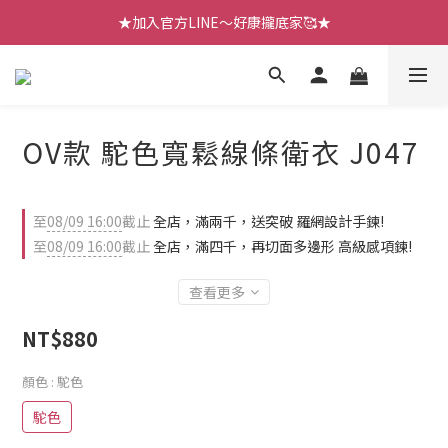
【七月新品】上架了!! 限時折扣優惠😍
★加入官方LINE～好康攏底家🥰★
【七月新品】上架了!! 限時折扣優惠😍
OV款 駝色寬鬆線條衛衣 J047
至
08/09 16:00
截止
全店，滿兩千，送突破 羅網設計手鍊!
至
08/09 16:00
截止
全店，滿四千，再切面多邊形 高級感項鍊!
查看更多
NT$880
顏色
: 駝色
駝色