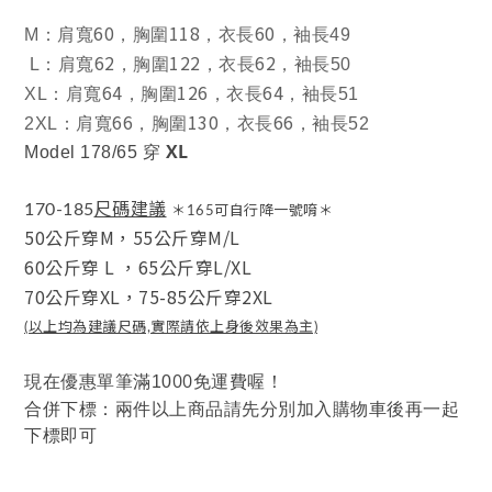
60
118
60
M
：肩寬
，胸圍
，衣長
，袖長49
62
122
62
L
：肩寬
，胸圍
，衣長
，袖長50
64
126
64
XL
：肩寬
，胸圍
，衣長
，袖長51
66
130
66
2XL
：肩寬
，胸圍
，衣長
，袖長52
XL
Model 178/65 穿
尺碼建議
170-185
＊165可自行降一號唷＊
50公斤穿M，
55公斤穿M/L
60公斤穿 L
，
65公斤穿L/XL
70公斤穿XL，
75-85公斤穿2XL
(以上均為建議尺碼,實際請依上身後效果為主)
00
現在優惠單筆滿10
免運費喔！
合併下標：兩件以上商品請先分別加入購物車後再一起
下標即可