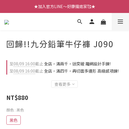
【七月新品】上架了!! 限時折扣優惠😍
★加入官方LINE～好康攏底家🥰★
【七月新品】上架了!! 限時折扣優惠😍
回歸!!九分鉛筆牛仔褲 J090
至
08/09 16:00
截止
全店，滿兩千，送突破 羅網設計手鍊!
至
08/09 16:00
截止
全店，滿四千，再切面多邊形 高級感項鍊!
查看更多
NT$880
顏色
: 黑色
黑色