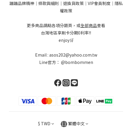
蹦蹦品牌精神
｜
條款與細則
｜
退換貨政策
｜
VIP會員制度
｜
隱私
權政策
更多商品請點各項分類頁，或
全部商品
查看
台灣地區享刷卡分期0利率!!
enjoy🛒
Email : asos202@yahoo.com.tw
Line官方：
@bombommen
$
TWD
繁體中文