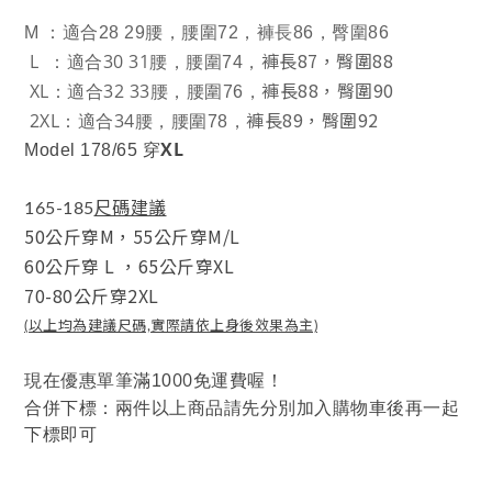
M
：適合28 29腰，腰圍72，褲長86，臀圍86
褲長87，臀圍88
L ：適合30 31腰，
腰圍74，
褲長88，臀圍90
XL：適合32 33腰，
腰圍76，
褲長89，臀圍92
2XL：適合34腰，
腰圍78，
XL
Model 178/65
穿
尺碼建議
165-185
50公斤穿M，
55公斤穿M/L
60公斤穿 L
，
65公斤穿XL
70-80公斤穿2XL
(以上均為建議尺碼,實際請依上身後效果為主)
00
現在優惠單筆滿10
免運費喔！
合併下標：兩件以上商品請先分別加入購物車後再一起
下標即可