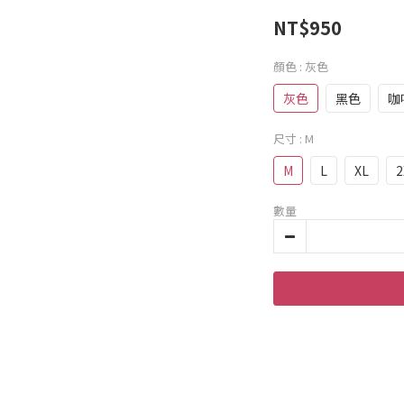
NT$950
顏色
: 灰色
灰色
黑色
咖
尺寸
: M
M
L
XL
2
數量