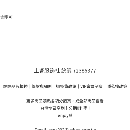
標即可
上睿服飾社 統編 72386377
蹦蹦品牌精神
｜
條款與細則
｜
退換貨政策
｜
VIP會員制度
｜
隱私權政策
更多商品請點各項分類頁，或
全部商品
查看
台灣地區享刷卡分期0利率!!
enjoy🛒
Email : asos202@yahoo.com.tw