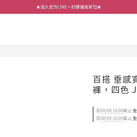
【七月新品】上架了!! 限時折扣優惠😍
★加入官方LINE～好康攏底家🥰★
【七月新品】上架了!! 限時折扣優惠😍
百搭 垂感
褲，四色 J
至
08/09 16:00
截止
全
至
08/09 16:00
截止
全