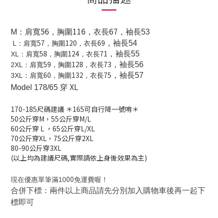
56
116
67
M
：肩寬
，胸圍
，衣長
，袖長53
57
120
69
，袖長54
L
：肩寬
，胸圍
，衣長
58
124
71
，袖長55
XL
：肩寬
，胸圍
，衣長
59
128
73
，袖長56
2XL
：肩寬
，胸圍
，衣長
60
132
75
，袖長57
3XL
：肩寬
，胸圍
，衣長
XL
Model 178/65 穿
170-185
尺碼建議
＊165可自行降一號唷＊
50公斤穿M，
55公斤穿M/L
60公斤穿 L
，
65公斤穿L/XL
70公斤穿XL，
75公斤穿2XL
80-90公斤穿3XL
(以上均為建議尺碼,實際請依上身後效果為主)
00
現在優惠單筆滿10
免運費喔！
合併下標：兩件以上商品請先分別加入購物車後再一起下
標即可