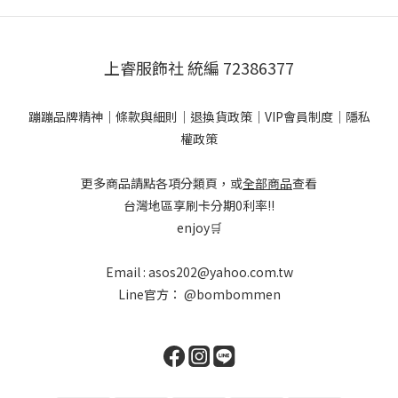
上睿服飾社 統編 72386377
蹦蹦品牌精神
｜
條款與細則
｜
退換貨政策
｜
VIP會員制度
｜
隱私
權政策
更多商品請點各項分類頁，或
全部商品
查看
台灣地區享刷卡分期0利率!!
enjoy🛒
Email : asos202@yahoo.com.tw
Line官方：
@bombommen