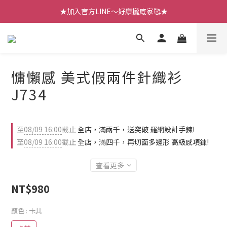
【七月新品】上架了!! 限時折扣優惠😍
★加入官方LINE～好康攏底家🥰★
【七月新品】上架了!! 限時折扣優惠😍
慵懶感 美式假兩件針織衫
J734
至
08/09 16:00
截止
全店，滿兩千，送突破 羅網設計手鍊!
至
08/09 16:00
截止
全店，滿四千，再切面多邊形 高級感項鍊!
查看更多
NT$980
顏色
: 卡其