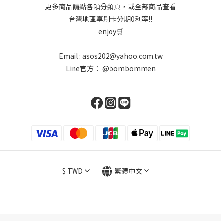
更多商品請點各項分類頁，或
全部商品
查看
台灣地區享刷卡分期0利率!!
enjoy🛒
Email : asos202@yahoo.com.tw
Line官方：
@bombommen
$
TWD
繁體中文