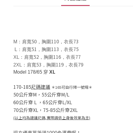
50
110
73
M
：肩寬
，胸圍
，衣長
51
113
75
L
：肩寬
，胸圍
，衣長
52
116
77
XL
：肩寬
，胸圍
，衣長
53
119
2XL
：肩寬
，胸圍
，衣長79
XL
Model 178/65 穿
170-185
尺碼建議
＊165可自行降一號唷＊
50公斤穿M，
55公斤穿M/L
60公斤穿 L
，
65公斤穿L/XL
70公斤穿XL，
75-85公斤穿2XL
(以上均為建議尺碼,實際請依上身後效果為主)
00
現在優惠單筆滿10
免運費喔！