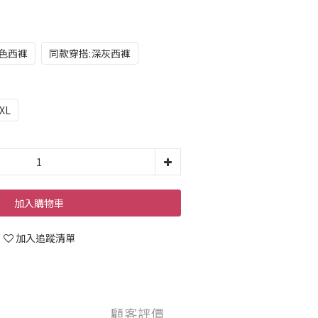
黑色西褲
同款穿搭:深灰西褲
XL
加入購物車
加入追蹤清單
顧客評價