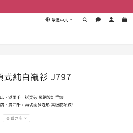
繁體中文
領式純白襯衫 J797
店，滿兩千，送突破 羅網設計手鍊!
店，滿四千，再切面多邊形 高級感項鍊!
查看更多