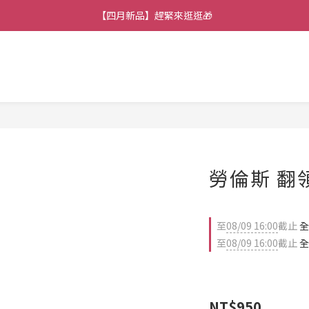
【七月新品】上架了!! 限時折扣優惠😍
【四月新品】趕緊來逛逛🎁
★加入官方LINE～好康攏底家🥰★
【七月新品】上架了!! 限時折扣優惠😍
勞倫斯 翻
至
08/09 16:00
截止
全
至
08/09 16:00
截止
全
NT$950