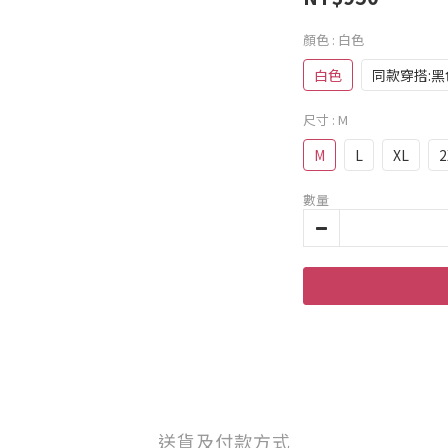
顏色
: 白色
白色
同款穿搭:
尺寸
: M
M
L
XL
2
數量
送貨及付款方式