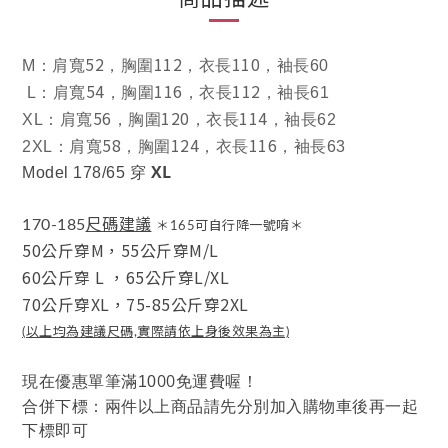
52
112
110
M
：肩寬
，胸圍
，衣長
，袖長60
54
116
112
L
：肩寬
，胸圍
，衣長
，袖長61
56
120
114
XL
：肩寬
，胸圍
，衣長
，袖長62
58
124
116
2XL
：肩寬
，胸圍
，衣長
，袖長63
XL
Model 178/65 穿
尺碼建議
170-185
＊165可自行降一號唷＊
50公斤穿M，
55公斤穿M/L
60公斤穿 L
，
65公斤穿L/XL
70公斤穿XL，
75-85公斤穿2XL
(以上均為建議尺碼,實際請依上身後效果為主)
00
現在優惠單筆滿10
免運費喔！
合併下標：兩件以上商品請先分別加入購物車後再一起
下標即可