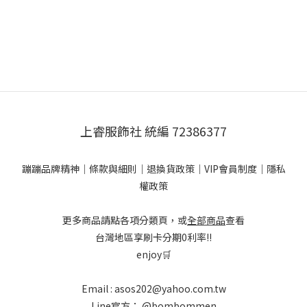
上睿服飾社 統編 72386377
蹦蹦品牌精神
｜
條款與細則
｜
退換貨政策
｜
VIP會員制度
｜
隱私
權政策
更多商品請點各項分類頁，或
全部商品
查看
台灣地區享刷卡分期0利率!!
enjoy🛒
Email : asos202@yahoo.com.tw
Line官方：
@bombommen