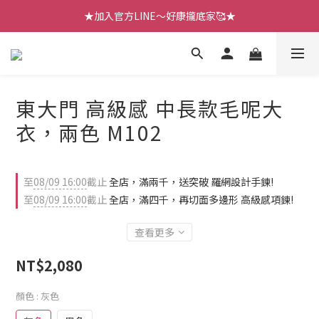
【七月新品】上架了!! 限時折扣優惠😍
★加入官方LINE～好康攏底家🥰★
【七月新品】上架了!! 限時折扣優惠😍
東大門 高級感 中長款毛呢大
衣，兩色 M102
至
08/09 16:00
截止
全店，滿兩千，送突破 羅網設計手鍊!
至
08/09 16:00
截止
全店，滿四千，再切面多邊形 高級感項鍊!
查看更多
NT$2,080
顏色
: 灰色