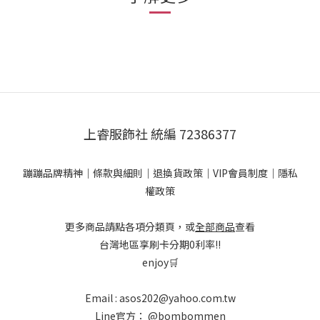
上睿服飾社 統編 72386377
蹦蹦品牌精神
｜
條款與細則
｜
退換貨政策
｜
VIP會員制度
｜
隱私
權政策
更多商品請點各項分類頁，或
全部商品
查看
台灣地區享刷卡分期0利率!!
enjoy🛒
Email : asos202@yahoo.com.tw
Line官方：
@bombommen