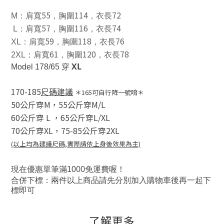
55
114
72
M
：肩寬
，胸圍
，衣長
57
116
74
L
：肩寬
，胸圍
，衣長
59
118
76
XL
：肩寬
，胸圍
，衣長
61
120
78
2XL
：肩寬
，胸圍
，衣長
XL
Model 178/65 穿
170-185
尺碼建議
＊165可自行降一號唷＊
50公斤穿M，
55公斤穿M/L
60公斤穿 L
，
65公斤穿L/XL
70公斤穿XL，
75-85公斤穿2XL
(以上均為建議尺碼,實際請依上身後效果為主)
00
現在優惠單筆滿10
免運費喔！
合併下標：兩件以上商品請先分別加入購物車後再一起下
標即可
了解更多