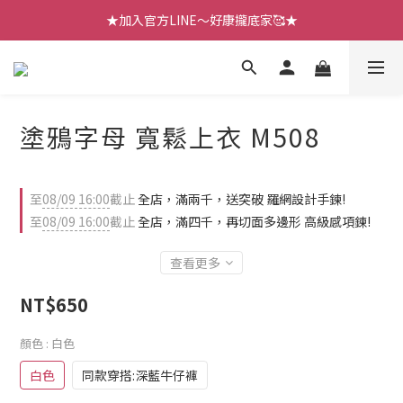
【七月新品】上架了!! 限時折扣優惠😍
★加入官方LINE～好康攏底家🥰★
【七月新品】上架了!! 限時折扣優惠😍
塗鴉字母 寬鬆上衣 M508
至
08/09 16:00
截止
全店，滿兩千，送突破 羅網設計手鍊!
至
08/09 16:00
截止
全店，滿四千，再切面多邊形 高級感項鍊!
查看更多
NT$650
顏色
: 白色
白色
同款穿搭:深藍牛仔褲