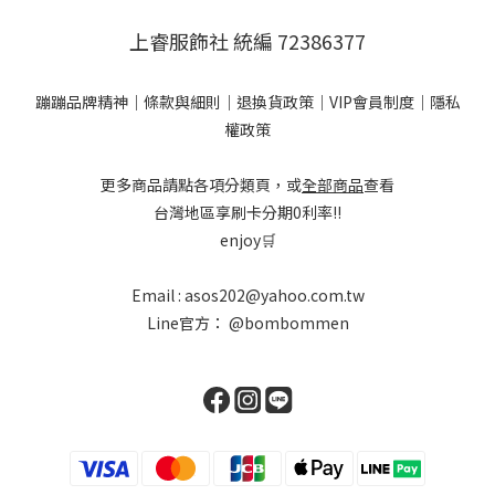
上睿服飾社 統編 72386377
蹦蹦品牌精神
｜
條款與細則
｜
退換貨政策
｜
VIP會員制度
｜
隱私
權政策
更多商品請點各項分類頁，或
全部商品
查看
台灣地區享刷卡分期0利率!!
enjoy🛒
Email : asos202@yahoo.com.tw
Line官方：
@bombommen