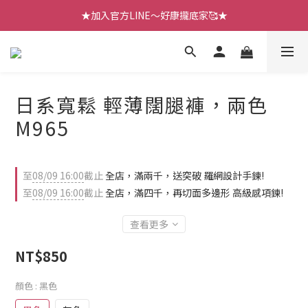
【七月新品】上架了!! 限時折扣優惠😍
★加入官方LINE～好康攏底家🥰★
【七月新品】上架了!! 限時折扣優惠😍
日系寬鬆 輕薄闊腿褲，兩色
M965
至
08/09 16:00
截止
全店，滿兩千，送突破 羅網設計手鍊!
至
08/09 16:00
截止
全店，滿四千，再切面多邊形 高級感項鍊!
查看更多
NT$850
顏色
: 黑色