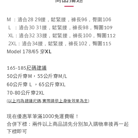
M
：適合28 29腰，
鬆緊腰，
褲長96，臀圍106
L ：適合30 31腰
，
，
鬆緊腰
褲長98，
臀圍109
XL：適合32 33腰
，
，
鬆緊腰
褲長100，
臀圍112
2XL：適合34腰
，
，
鬆緊腰
褲長102，
臀圍115
XL
Model 178/65
穿
尺碼建議
165-185
50公斤穿M，
55公斤穿M/L
60公斤穿 L
，
65公斤穿XL
70-80公斤穿2XL
(以上均為建議尺碼,實際請依上身後效果為主)
00
現在優惠單筆滿10
免運費喔！
合併下標：兩件以上商品請先分別加入購物車後再一起
下標即可