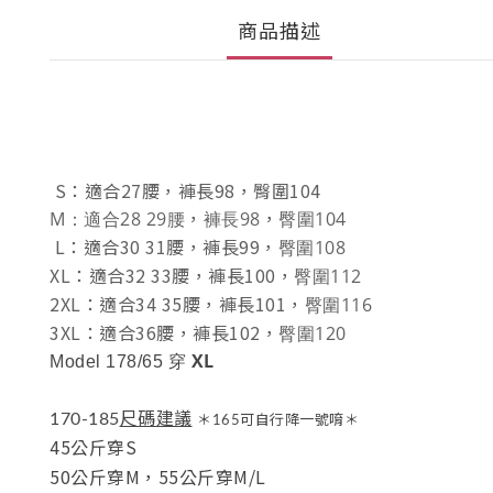
商品描述
S：適合27腰
褲長98
臀圍104
，
，
M：適合28 29腰
褲長98
臀圍104
，
，
L：適合30 31腰
，
褲長99
臀圍108
，
XL：適合32 33腰
，
褲長100
臀圍112
，
2XL：適合34 35腰
，
褲長101
臀圍116
，
3XL：適合36腰
，
褲長102
臀圍120
，
XL
Model 178/65 穿
尺碼建議
170-185
＊165可自行降一號唷＊
45公斤穿S
50公斤穿M，
55公斤穿M/L