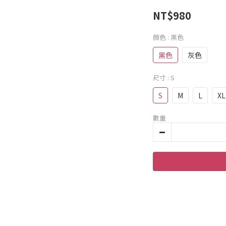
NT$980
顏色
: 黑色
黑色
灰色
尺寸
: S
S
M
L
XL
數量