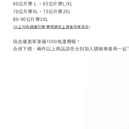
60公斤穿 L
，
65公斤穿L/XL
70公斤穿XL，
75公斤穿2XL
80-90公斤穿3XL
(以上均為建議尺碼,實際請依上身後效果為主)
1000
現在優惠單筆滿
免運費喔！
合併下標：兩件以上商品請先分別加入購物車後再一起