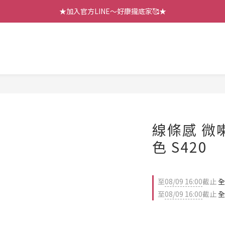
【七月新品】上架了!! 限時折扣優惠😍
★加入官方LINE～好康攏底家🥰★
【七月新品】上架了!! 限時折扣優惠😍
線條感 微
色 S420
至
08/09 16:00
截止
全
至
08/09 16:00
截止
全