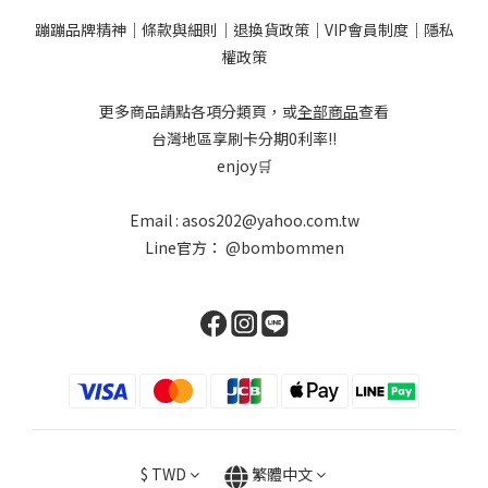
蹦蹦品牌精神
｜
條款與細則
｜
退換貨政策
｜
VIP會員制度
｜
隱私
權政策
更多商品請點各項分類頁，或
全部商品
查看
台灣地區享刷卡分期0利率!!
enjoy🛒
Email : asos202@yahoo.com.tw
Line官方：
@bombommen
$
TWD
繁體中文