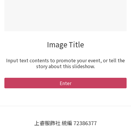
Image Title
Input text contents to promote your event, or tell the
story about this slideshow.
Enter
上睿服飾社 統編 72386377