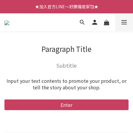
【七月新品】上架了!! 限時折扣優惠😍
★加入官方LINE～好康攏底家🥰★
【七月新品】上架了!! 限時折扣優惠😍
Paragraph Title
Subtitle
Input your text contents to promote your product, or
tell the story about your shop.
Enter