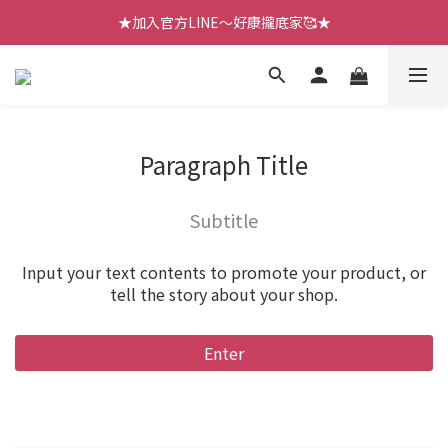
【七月新品】上架了!! 限時折扣優惠😍
★加入官方LINE～好康攏底家🥰★
【七月新品】上架了!! 限時折扣優惠😍
Paragraph Title
Subtitle
Input your text contents to promote your product, or
tell the story about your shop.
Enter