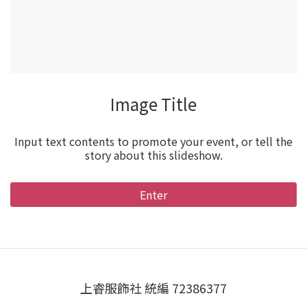
Image Title
Input text contents to promote your event, or tell the
story about this slideshow.
Enter
上睿服飾社 統編 72386377