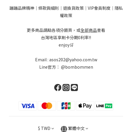
蹦蹦品牌精神
｜
條款與細則
｜
退換貨政策
｜
VIP會員制度
｜
隱私
權政策
更多商品請點各項分類頁，或
全部商品
查看
台灣地區享刷卡分期0利率!!
enjoy🛒
Email : asos202@yahoo.com.tw
Line官方：
@bombommen
$
TWD
繁體中文