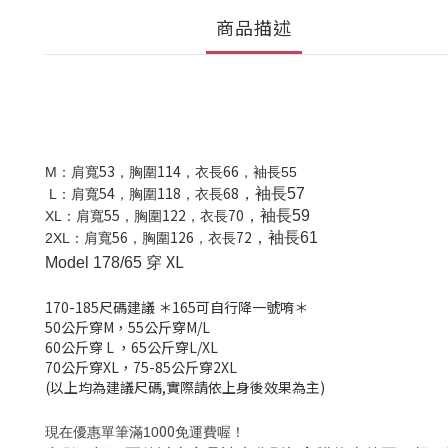
商品描述
53
114
66
M
：肩寬
，胸圍
，衣長
，袖長55
54
118
68
，袖長57
L
：肩寬
，胸圍
，衣長
55
122
70
，袖長59
XL
：肩寬
，胸圍
，衣長
56
126
72
，袖長61
2XL
：肩寬
，胸圍
，衣長
XL
Model 178/65 穿
170-185
尺碼建議
＊165可自行降一號唷＊
50公斤穿M，
55公斤穿M/L
60公斤穿 L
，
65公斤穿L/XL
70公斤穿XL，
75-85公斤穿2XL
(以上均為建議尺碼,實際請依上身後效果為主)
00
現在優惠單筆滿10
免運費喔！