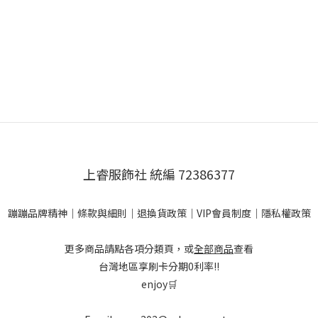
上睿服飾社 統編 72386377
蹦蹦品牌精神
｜
條款與細則
｜
退換貨政策
｜
VIP會員制度
｜
隱私權政策
更多商品請點各項分類頁，或
全部商品
查看
台灣地區享刷卡分期0利率!!
enjoy🛒