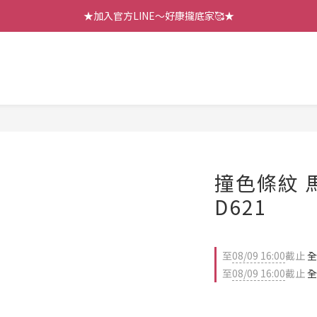
【七月新品】上架了!! 限時折扣優惠😍
★加入官方LINE～好康攏底家🥰★
【七月新品】上架了!! 限時折扣優惠😍
撞色條紋 
D621
至
08/09 16:00
截止
全
至
08/09 16:00
截止
全