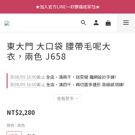
【七月新品】上架了!! 限時折扣優惠😍
★加入官方LINE～好康攏底家🥰★
【七月新品】上架了!! 限時折扣優惠😍
東大門 大口袋 腰帶毛呢大
衣，兩色 J658
至
08/09 16:00
截止
全店，滿兩千，送突破 羅網設計手鍊!
至
08/09 16:00
截止
全店，滿四千，再切面多邊形 高級感項鍊!
查看更多
NT$2,280
顏色
: 黑色