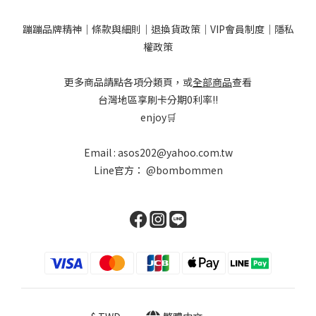
蹦蹦品牌精神
｜
條款與細則
｜
退換貨政策
｜
VIP會員制度
｜
隱私
權政策
更多商品請點各項分類頁，或
全部商品
查看
台灣地區享刷卡分期0利率!!
enjoy🛒
Email : asos202@yahoo.com.tw
Line官方：
@bombommen