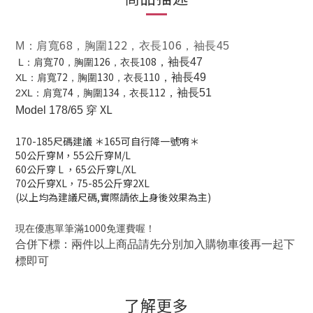
68
122
106
M
：肩寬
，胸圍
，衣長
，袖長45
70
126
108
，袖長47
L
：肩寬
，胸圍
，衣長
72
130
110
，袖長49
XL
：肩寬
，胸圍
，衣長
74
134
112
，袖長51
2XL
：肩寬
，胸圍
，衣長
XL
Model 178/65 穿
170-185
尺碼建議
＊165可自行降一號唷＊
50公斤穿M，
55公斤穿M/L
60公斤穿 L
，
65公斤穿L/XL
70公斤穿XL，
75-85公斤穿2XL
(以上均為建議尺碼,實際請依上身後效果為主)
00
現在優惠單筆滿10
免運費喔！
合併下標：兩件以上商品請先分別加入購物車後再一起下
標即可
了解更多