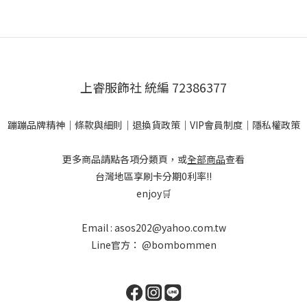
上睿服飾社 統編 72386377
蹦蹦品牌精神
｜
條款與細則
｜
退換貨政策
｜
VIP會員制度
｜
隱私權政策
更多商品請點各項分類頁，或
全部商品
查看
台灣地區享刷卡分期0利率!!
enjoy🛒
Email : asos202@yahoo.com.tw
Line官方：
@bombommen