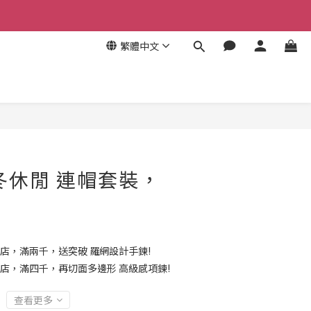
繁體中文
冬休閒 連帽套裝，
店，滿兩千，送突破 羅網設計手鍊!
店，滿四千，再切面多邊形 高級感項鍊!
查看更多