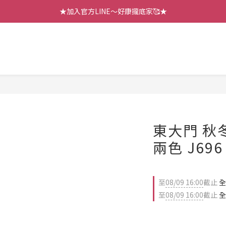
【七月新品】上架了!! 限時折扣優惠😍
★加入官方LINE～好康攏底家🥰★
【七月新品】上架了!! 限時折扣優惠😍
東大門 秋
兩色 J696
至
08/09 16:00
截止
全
至
08/09 16:00
截止
全