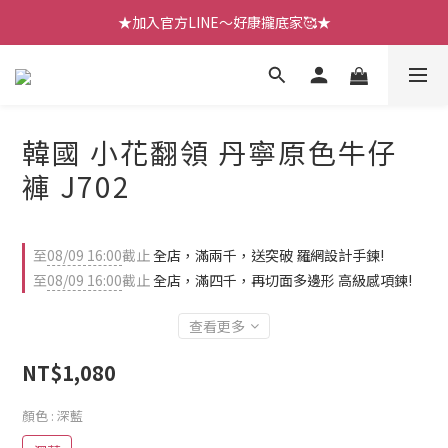
【七月新品】上架了!! 限時折扣優惠😍
★加入官方LINE～好康攏底家🥰★
【七月新品】上架了!! 限時折扣優惠😍
韓國 小花翻領 丹寧原色牛仔
褲 J702
至
08/09 16:00
截止
全店，滿兩千，送突破 羅網設計手鍊!
至
08/09 16:00
截止
全店，滿四千，再切面多邊形 高級感項鍊!
查看更多
NT$1,080
顏色
: 深藍