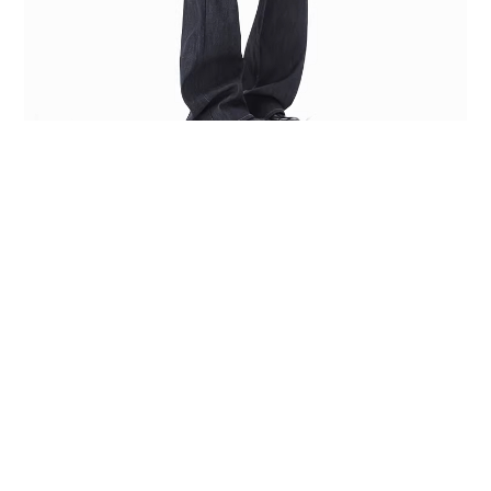
上睿服飾社 統編 72386377
蹦蹦品牌精神
｜
條款與細則
｜
退換貨政策
｜
VIP會員制度
｜
隱私
權政策
更多商品請點各項分類頁，或
全部商品
查看
台灣地區享刷卡分期0利率!!
enjoy🛒
Email : asos202@yahoo.com.tw