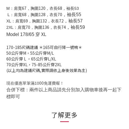
67
120
68
M
：肩寬
，胸圍
，衣長
，袖長53
68
128
70
，袖長55
L
：肩寬
，胸圍
，衣長
69
132
72
，袖長57
XL
：肩寬
，胸圍
，衣長
70
136
74
，袖長59
2XL
：肩寬
，胸圍
，衣長
XL
Model 178/65 穿
170-185
尺碼建議
＊165可自行降一號唷＊
50公斤穿M，
55公斤穿M/L
60公斤穿 L
，
65公斤穿L/XL
70公斤穿XL，
75-85公斤穿2XL
(以上均為建議尺碼,實際請依上身後效果為主)
00
現在優惠單筆滿10
免運費喔！
合併下標：兩件以上商品請先分別加入購物車後再一起下
標即可
了解更多