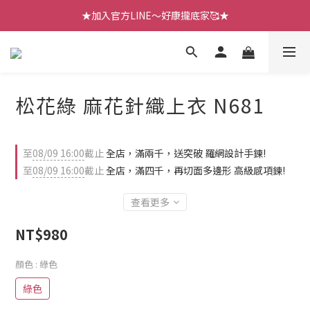
【七月新品】上架了!! 限時折扣優惠😍
★加入官方LINE～好康攏底家🥰★
【七月新品】上架了!! 限時折扣優惠😍
松花綠 麻花針織上衣 N681
至
08/09 16:00
截止
全店，滿兩千，送突破 羅網設計手鍊!
至
08/09 16:00
截止
全店，滿四千，再切面多邊形 高級感項鍊!
查看更多
NT$980
顏色
: 綠色
綠色