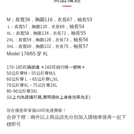
56
116
67
M
：肩寬
，胸圍
，衣長
，袖長53
57
120
69
，袖長54
L
：肩寬
，胸圍
，衣長
58
124
71
，袖長55
XL
：肩寬
，胸圍
，衣長
59
128
73
，袖長56
2XL
：肩寬
，胸圍
，衣長
60
132
75
，袖長57
3XL
：肩寬
，胸圍
，衣長
XL
Model 178/65 穿
170-185
尺碼建議
＊165可自行降一號唷＊
50公斤穿M，
55公斤穿M/L
60公斤穿 L
，
65公斤穿L/XL
70公斤穿XL，
75公斤穿2XL
80-90公斤穿3XL
(以上均為建議尺碼,實際請依上身後效果為主)
00
現在優惠單筆滿10
免運費喔！
合併下標：兩件以上商品請先分別加入購物車後再一起下
標即可