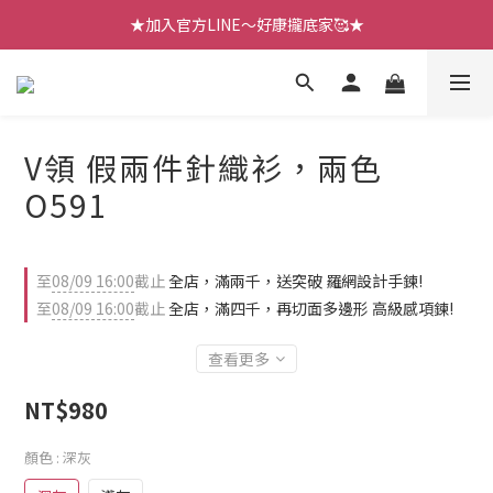
【七月新品】上架了!! 限時折扣優惠😍
【七月新品】上架了!! 限時折扣優惠😍
V領 假兩件針織衫，兩色
O591
至
08/09 16:00
截止
全店，滿兩千，送突破 羅網設計手鍊!
至
08/09 16:00
截止
全店，滿四千，再切面多邊形 高級感項鍊!
查看更多
NT$980
顏色
: 深灰