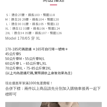
S：適合27腰
，
褲長103
，
臀圍118
M：適合28 29腰
，
褲長104
，
臀圍120
L：適合30 31腰
，
褲長105
，
臀圍122
XL：適合32 33腰
，
褲長106
，
臀圍124
2XL：適合34 35腰
，
褲長107
，
臀圍126
XL
Model 178/65 穿
170-185
尺碼建議
＊165可自行降一號唷＊
45公斤穿S
50公斤穿M，
55公斤穿M/L
60公斤穿 L
，
65公斤穿L/XL
70公斤穿XL，
75-85公斤穿2XL
(以上均為建議尺碼,實際請依上身後效果為主)
1000
現在優惠單筆滿
免運費喔！
合併下標：兩件以上商品請先分別加入購物車後再一起下
標即可