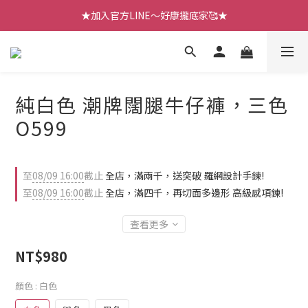
【七月新品】上架了!! 限時折扣優惠😍
【七月新品】上架了!! 限時折扣優惠😍
【四月新品】趕緊來逛逛🎁
★加入官方LINE～好康攏底家🥰★
純白色 潮牌闊腿牛仔褲，三色
【七月新品】上架了!! 限時折扣優惠😍
O599
至
08/09 16:00
截止
全店，滿兩千，送突破 羅網設計手鍊!
至
08/09 16:00
截止
全店，滿四千，再切面多邊形 高級感項鍊!
查看更多
NT$980
顏色
: 白色