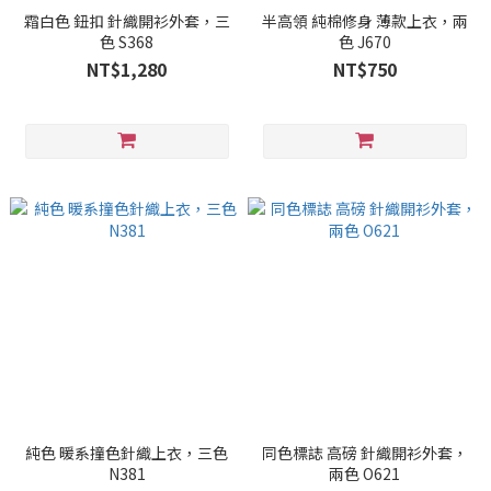
霜白色 鈕扣 針織開衫外套，三
半高領 純棉修身 薄款上衣，兩
色 S368
色 J670
NT$1,280
NT$750
純色 暖系撞色針織上衣，三色
同色標誌 高磅 針織開衫外套，
N381
兩色 O621