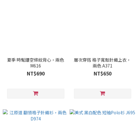
夏季 時髦鏤空條紋背心，兩色
層次穿搭 格子寬鬆針織上衣，
M616
兩色 A371
NT$690
NT$650