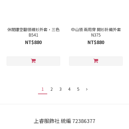
休閒鏤空翻領襯衫外套，三色
中山領 兩用穿 開衫針織外套
B541
N375
NT$880
NT$880
1
2
3
4
5
上睿服飾社 統編 72386377