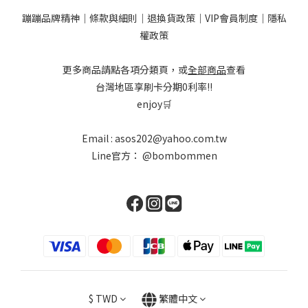
蹦蹦品牌精神
｜
條款與細則
｜
退換貨政策
｜
VIP會員制度
｜
隱私
權政策
更多商品請點各項分類頁，或
全部商品
查看
台灣地區享刷卡分期0利率!!
enjoy🛒
Email : asos202@yahoo.com.tw
Line官方：
@bombommen
$
TWD
繁體中文