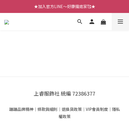
【七月新品】上架了!! 限時折扣優惠😍
★加入官方LINE～好康攏底家🥰★
【七月新品】上架了!! 限時折扣優惠😍
上睿服飾社 統編 72386377
蹦蹦品牌精神
｜
條款與細則
｜
退換貨政策
｜
VIP會員制度
｜
隱私
權政策