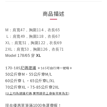
商品描述
47
114
65
M
：肩寬
，胸圍
，衣長
49
118
67
L
：肩寬
，胸圍
，衣長
51
122
69
XL
：肩寬
，胸圍
，衣長
53
126
71
2XL
：肩寬
，胸圍
，衣長
XL
Model 178/65 穿
尺碼建議
170-185
＊165可自行降一號唷＊
50公斤穿M，
55公斤穿M/L
60公斤穿 L
，
65公斤穿L/XL
70公斤穿XL，
75-85公斤穿2XL
(以上均為建議尺碼,實際請依上身後效果為主)
00
現在優惠單筆滿10
免運費喔！