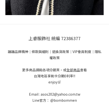
上睿服飾社 統編 72386377
蹦蹦品牌精神
｜
條款與細則
｜
退換貨政策
｜
VIP會員制度
｜
隱私
權政策
更多商品請點各項分類頁，或
全部商品
查看
台灣地區享刷卡分期0利率!!
enjoy🛒
Email : asos202@yahoo.com.tw
Line官方：
@bombommen