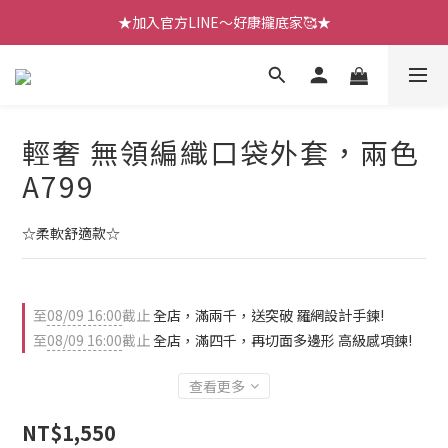
★加入官方LINE～好康攏底家🥰★
【七月新品】上架了!! 限時折扣優惠😍
【七月新品】上架了!! 限時折扣優惠😍
輕奢 無領編織口袋外套，兩色
A799
☆柔軟舒適款☆
至
08/09 16:00
截止
全店，滿兩千，送突破 羅網設計手鍊!
至
08/09 16:00
截止
全店，滿四千，再切面多邊形 高級感項鍊!
查看更多
NT$1,550