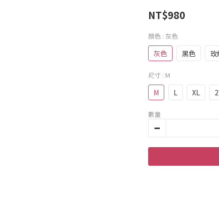
NT$980
顏色
: 灰色
灰色
黑色
玫
尺寸
: M
M
L
XL
2
數量