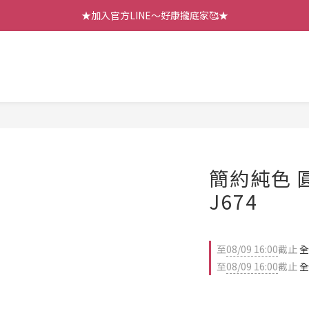
【七月新品】上架了!! 限時折扣優惠😍
★加入官方LINE～好康攏底家🥰★
【七月新品】上架了!! 限時折扣優惠😍
簡約純色 
J674
至
08/09 16:00
截止
全
至
08/09 16:00
截止
全