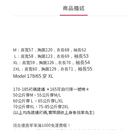
商品描述
57
120
68
M
：肩寬
，胸圍
，衣長
，袖長52
58
123
69
，袖長53
L
：肩寬
，胸圍
，衣長
59
126
70
，袖長54
XL
：肩寬
，胸圍
，衣長
60
129
71
，袖長55
2XL
：肩寬
，胸圍
，衣長
XL
Model 178/65 穿
170-185
尺碼建議
＊165可自行降一號唷＊
50公斤穿M，
55公斤穿M/L
60公斤穿 L
，
65公斤穿L/XL
70公斤穿XL，
75-85公斤穿2XL
(以上均為建議尺碼,實際請依上身後效果為主)
00
現在優惠單筆滿10
免運費喔！