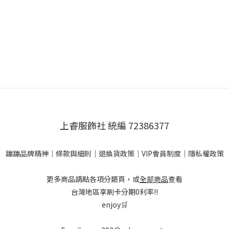
上睿服飾社 統編 72386377
蹦蹦品牌精神
｜
條款與細則
｜
退換貨政策
｜
VIP會員制度
｜
隱私權政策
更多商品請點各項分類頁，或
全部商品
查看
台灣地區享刷卡分期0利率!!
enjoy🛒