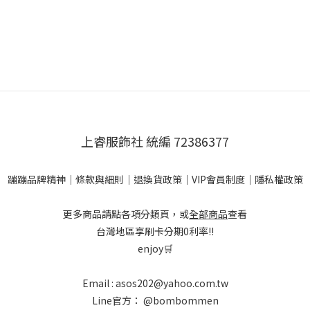
上睿服飾社 統編 72386377
蹦蹦品牌精神
｜
條款與細則
｜
退換貨政策
｜
VIP會員制度
｜
隱私權政策
更多商品請點各項分類頁，或
全部商品
查看
台灣地區享刷卡分期0利率!!
enjoy🛒
Email : asos202@yahoo.com.tw
Line官方：
@bombommen