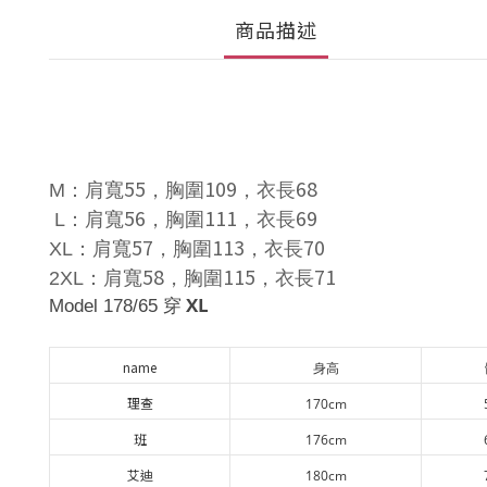
商品描述
55
109
68
M
：肩寬
，胸圍
，衣長
56
111
69
L
：肩寬
，胸圍
，衣長
57
113
70
XL
：肩寬
，胸圍
，衣長
58
115
71
2XL
：肩寬
，胸圍
，衣長
XL
Model 178/65 穿
name
身高
理查
170cm
班
176cm
艾迪
180cm