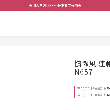
【七月新品】上架了!! 限時折扣優惠😍
★加入官方LINE～好康攏底家🥰★
【七月新品】上架了!! 限時折扣優惠😍
慵懶風 連
N657
至
08/09 16:00
截止
全
至
08/09 16:00
截止
全