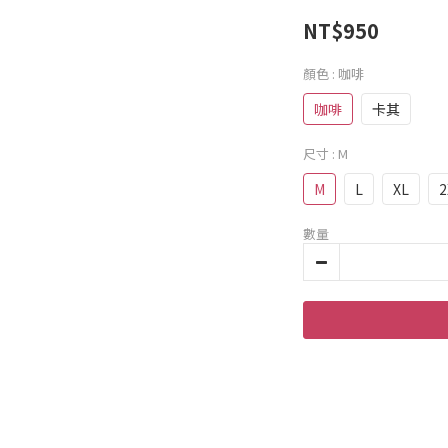
NT$950
顏色
: 咖啡
咖啡
卡其
尺寸
: M
M
L
XL
2
數量