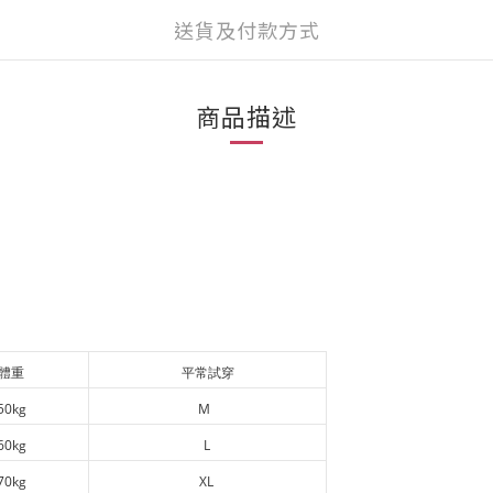
送貨及付款方式
商品描述
體重
平常試穿
50kg
M
60kg
L
70kg
XL