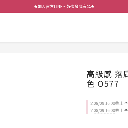
【七月新品】上架了!! 限時折扣優惠😍
★加入官方LINE～好康攏底家🥰★
【七月新品】上架了!! 限時折扣優惠😍
高級感 落
色 O577
至
08/09 16:00
截止
全
至
08/09 16:00
截止
全