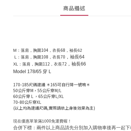
商品描述
104
68
M
：落肩
，胸圍
，衣長
，袖長62
108
70
，袖長64
L
：
落肩，胸圍
，衣長
112
72
，袖長66
XL
：
落肩，胸圍
，衣長
L
Model 178/65 穿
170-185
尺碼建議
＊165可自行降一號唷＊
50公斤穿M，
55公斤穿M/L
60公斤穿 L
，
65公斤穿L/XL
70-80公斤穿XL
(以上均為建議尺碼,實際請依上身後效果為主)
00
現在優惠單筆滿10
免運費喔！
合併下標：兩件以上商品請先分別加入購物車後再一起下