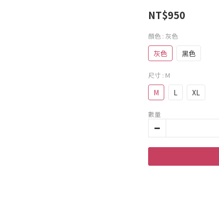
NT$950
顏色
: 灰色
灰色
黑色
尺寸
: M
M
L
XL
數量