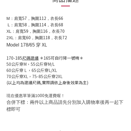
57
112
66
M
：肩寬
，胸圍
，衣長
58
114
68
L
：肩寬
，胸圍
，衣長
59
116
70
XL
：肩寬
，胸圍
，衣長
60
118
72
2XL
：肩寬
，胸圍
，衣長
XL
Model 178/65 穿
170-185
尺碼建議
＊165可自行降一號唷＊
50公斤穿M，
55公斤穿M/L
60公斤穿 L
，
65公斤穿L/XL
70公斤穿XL，
75-85公斤穿2XL
(以上均為建議尺碼,實際請依上身後效果為主)
00
現在優惠單筆滿10
免運費喔！
合併下標：兩件以上商品請先分別加入購物車後再一起下
標即可