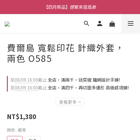
【七月新品】上架了!! 限時折扣優惠😍
【四月新品】趕緊來逛逛🎁
★加入官方LINE～好康攏底家🥰★
【七月新品】上架了!! 限時折扣優惠😍
費爾島 寬鬆印花 針織外套，
兩色 O585
至
08/09 16:00
截止
全店，滿兩千，送突破 羅網設計手鍊!
至
08/09 16:00
截止
全店，滿四千，再切面多邊形 高級感項鍊!
查看更多
NT$1,380
顏色
: 藏青