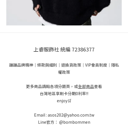
上睿服飾社 統編 72386377
蹦蹦品牌精神
｜
條款與細則
｜
退換貨政策
｜
VIP會員制度
｜
隱私
權政策
更多商品請點各項分類頁，或
全部商品
查看
台灣地區享刷卡分期0利率!!
enjoy🛒
Email : asos202@yahoo.com.tw
Line官方：
@bombommen