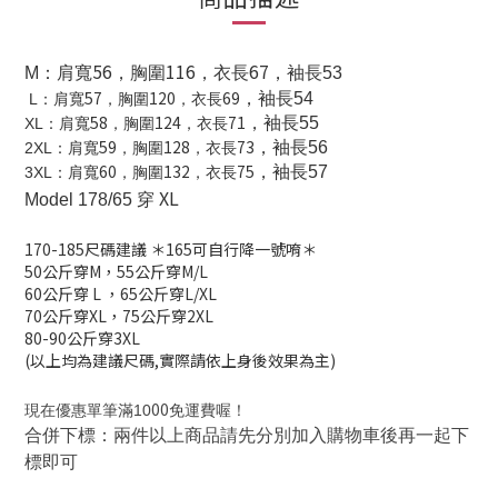
56
116
67
M
：肩寬
，胸圍
，衣長
，袖長53
57
120
69
，袖長54
L
：肩寬
，胸圍
，衣長
58
124
71
，袖長55
XL
：肩寬
，胸圍
，衣長
59
128
73
，袖長56
2XL
：肩寬
，胸圍
，衣長
60
132
75
，袖長57
3XL
：肩寬
，胸圍
，衣長
XL
Model 178/65 穿
170-185
尺碼建議
＊165可自行降一號唷＊
50公斤穿M，
55公斤穿M/L
60公斤穿 L
，
65公斤穿L/XL
70公斤穿XL，
75公斤穿2XL
80-90公斤穿3XL
(以上均為建議尺碼,實際請依上身後效果為主)
00
現在優惠單筆滿10
免運費喔！
合併下標：兩件以上商品請先分別加入購物車後再一起下
標即可