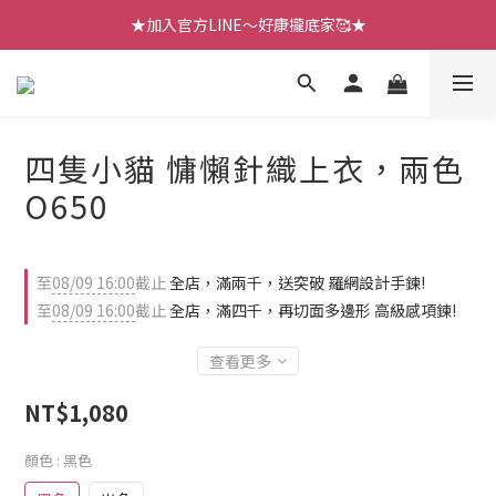
【七月新品】上架了!! 限時折扣優惠😍
【七月新品】上架了!! 限時折扣優惠😍
【四月新品】趕緊來逛逛🎁
★加入官方LINE～好康攏底家🥰★
四隻小貓 慵懶針織上衣，兩色
【七月新品】上架了!! 限時折扣優惠😍
O650
至
08/09 16:00
截止
全店，滿兩千，送突破 羅網設計手鍊!
至
08/09 16:00
截止
全店，滿四千，再切面多邊形 高級感項鍊!
查看更多
NT$1,080
顏色
: 黑色